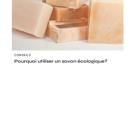
CONSEILS
Pourquoi utiliser un savon écologique?
Le coin des curieux
PRODUITS
Bien s’habiller à 65 ans : astuces mode
pour femmes élégantes
Contact
Mentions Légales
Sitemap
12 mars 2026